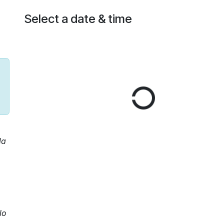
Select a date & time
la
lo